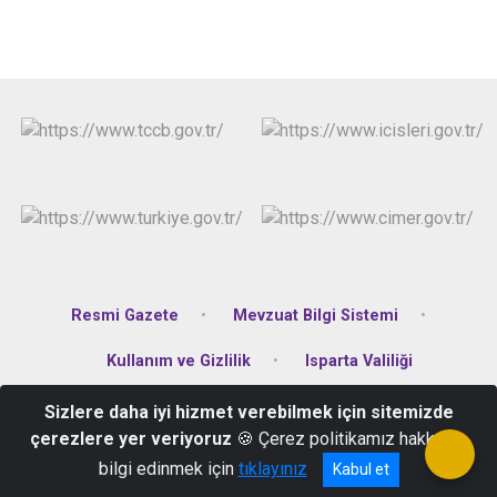
Resmi Gazete
Mevzuat Bilgi Sistemi
Kullanım ve Gizlilik
Isparta Valiliği
Sizlere daha iyi hizmet verebilmek için sitemizde
Hasanbey Mahallesi Çaldıran2 Sokak No:11 Keçiborlu/Isparta
çerezlere yer veriyoruz
🍪 Çerez politikamız hakkında
0246 541 40 06
bilgi edinmek için
tıklayınız
Kabul et