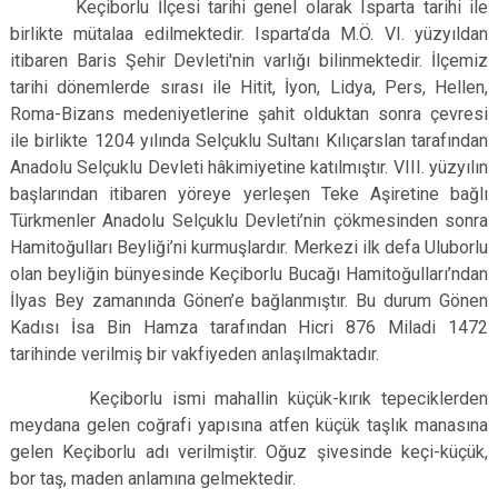
Keçiborlu İlçesi tarihi genel olarak Isparta tarihi ile
birlikte mütalaa edilmektedir. Isparta’da M.Ö. VI. yüzyıldan
itibaren Baris Şehir Devleti'nin varlığı bilinmektedir. İlçemiz
tarihi dönemlerde sırası ile Hitit, İyon, Lidya, Pers, Hellen,
Roma-Bizans medeniyetlerine şahit olduktan sonra çevresi
ile birlikte 1204 yılında Selçuklu Sultanı Kılıçarslan tarafından
Anadolu Selçuklu Devleti hâkimiyetine katılmıştır. VIII. yüzyılın
başlarından itibaren yöreye yerleşen Teke Aşiretine bağlı
Türkmenler Anadolu Selçuklu Devleti’nin çökmesinden sonra
Hamitoğulları Beyliği’ni kurmuşlardır. Merkezi ilk defa Uluborlu
olan beyliğin bünyesinde Keçiborlu Bucağı Hamitoğulları’ndan
İlyas Bey zamanında Gönen’e bağlanmıştır. Bu durum Gönen
Kadısı İsa Bin Hamza tarafından Hicri 876 Miladi 1472
tarihinde verilmiş bir vakfiyeden anlaşılmaktadır.
Keçiborlu ismi mahallin küçük-kırık tepeciklerden
meydana gelen coğrafi yapısına atfen küçük taşlık manasına
gelen Keçiborlu adı verilmiştir. Oğuz şivesinde keçi-küçük,
bor taş, maden anlamına gelmektedir.