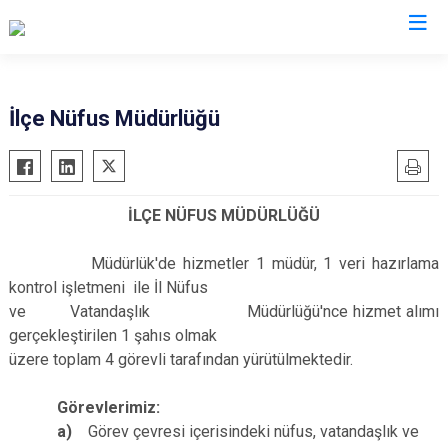
Isparta
İlçe Nüfus Müdürlüğü
Atabey
Senirkent
Eğirdir
Sütçüler
İLÇE NÜFUS MÜDÜRLÜĞÜ
Gelendost
Uluborlu
Gönen
Yalvaç
Müdürlük'de hizmetler 1 müdür, 1 veri hazırlama
Keçiborlu
Yenişarbademli
kontrol işletmeni ile İl Nüfus
ve Vatandaşlık Müdürlüğü'nce hizmet alımı
Şarkikaraağaç
Aksu
gerçekleştirilen 1 şahıs olmak
üzere toplam 4 görevli tarafından yürütülmektedir.
Görevlerimiz:
a)
Görev çevresi içerisindeki nüfus, vatandaşlık ve