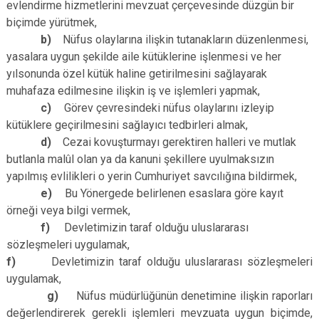
evlendirme hizmetlerini mevzuat çerçevesinde düzgün bir
biçimde yürütmek,
b)
Nüfus olaylarına ilişkin tutanakların düzenlenmesi,
yasalara uygun şekilde aile kütüklerine işlenmesi ve her
yılsonunda özel kütük haline getirilmesini sağlayarak
muhafaza edilmesine ilişkin iş ve işlemleri yapmak,
c)
Görev çevresindeki nüfus olaylarını izleyip
kütüklere geçirilmesini sağlayıcı tedbirleri almak,
d)
Cezai kovuşturmayı gerektiren halleri ve mutlak
butlanla malûl olan ya da kanuni şekillere uyulmaksızın
yapılmış evlilikleri o yerin Cumhuriyet savcılığına bildirmek,
e)
Bu Yönergede belirlenen esaslara göre kayıt
örneği veya bilgi vermek,
f)
Devletimizin taraf olduğu uluslararası
sözleşmeleri uygulamak,
f)
Devletimizin taraf olduğu uluslararası sözleşmeleri
uygulamak,
g)
Nüfus müdürlüğünün denetimine ilişkin raporları
değerlendirerek gerekli işlemleri mevzuata uygun biçimde,