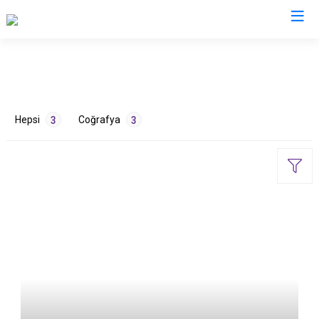
Isparta
Atabey
Senirkent
Hepsi
Coğrafya
3
3
Eğirdir
Sütçüler
Gelendost
Uluborlu
Gönen
Yalvaç
Keçiborlu
Yenişarbademli
ETİKETLER
Şarkikaraağaç
Aksu
Çevre
2
Doğa
1